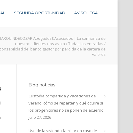
AL
SEGUNDA OPORTUNIDAD
AVISO LEGAL
BARQUINDECOZAR Abogados&Asociados | La confianza de
nuestros clientes nos avala
/
Todas las entradas
/
onsabilidad del banco gestor por pérdida de la cartera de
valores
Blog noticias
s
Custodia compartida y vacaciones de
l
verano: cómo se reparten y qué ocurre si
los progenitores no se ponen de acuerdo
a
julio 27, 2026
Uso de la vivienda familiar en caso de