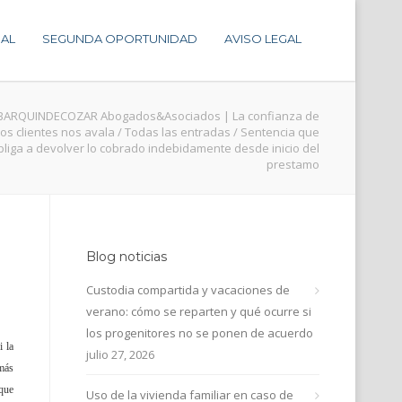
AL
SEGUNDA OPORTUNIDAD
AVISO LEGAL
BARQUINDECOZAR Abogados&Asociados | La confianza de
os clientes nos avala
/
Todas las entradas
/
Sentencia que
bliga a devolver lo cobrado indebidamente desde inicio del
prestamo
Blog noticias
Custodia compartida y vacaciones de
verano: cómo se reparten y qué ocurre si
los progenitores no se ponen de acuerdo
i la
julio 27, 2026
 más
 que
Uso de la vivienda familiar en caso de