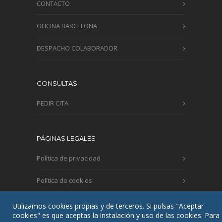
CONTACTO
OFICINA BARCELONA
DESPACHO COLABORADOR
CONSULTAS
PEDIR CITA
PÁGINAS LEGALES
Política de privacidad
Política de cookies
Aviso legal
Utilizamos cookies propias y de terceros. Si pulsas "Aceptar
cookies" es que aceptas la instalación y uso de las cookies. Para