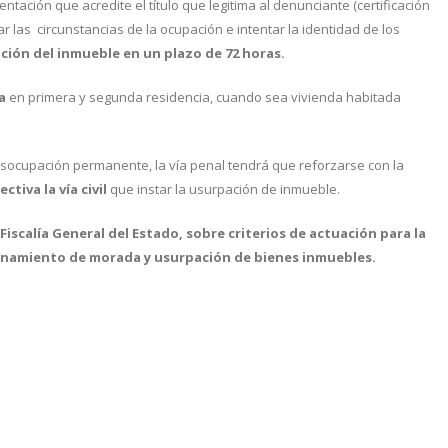
tación que acredite el título que legitima al denunciante (certificación
ar las circunstancias de la ocupación e intentar la identidad de los
ución del inmueble en un plazo de 72 horas.
a
en primera y segunda residencia, cuando sea vivienda habitada
socupación permanente, la vía penal tendrá que reforzarse con la
ectiva la vía civil
que instar la usurpación de inmueble.
 Fiscalía General del Estado, sobre criterios de actuación para la
llanamiento de morada y usurpación de bienes inmuebles.