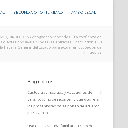
AL
SEGUNDA OPORTUNIDAD
AVISO LEGAL
BARQUINDECOZAR Abogados&Asociados | La confianza de
s clientes nos avala
/
Todas las entradas
/
Instrucción 1/20
la Fiscalía General del Estado para actuar en ocupación de
inmuebles
Blog noticias
Custodia compartida y vacaciones de
verano: cómo se reparten y qué ocurre si
los progenitores no se ponen de acuerdo
julio 27, 2026
Uso de la vivienda familiar en caso de